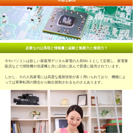
早急な解消
必要なのは再現と情報量と経験と観察力と推理力？
今やパソコンは欲しい家庭用デジタル家電の人気No.１として定着し、家電量
販店などで掃除機や洗濯機と共に店頭に並んで普通に販売されています。
しかし、その人気家電には高度な最新技術が多く用いられており、機種によ
っては軍事転用の懸念から輸出規制されるものさえあります。