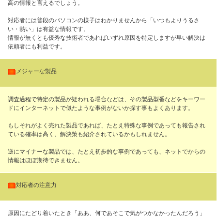
高の情報と言えるでしょう。
対応者には普段のパソコンの様子はわかりませんから「いつもよりうるさ
い・熱い」は有益な情報です。
情報が無くとも優秀な技術者であればいずれ原因を特定しますが早い解決は
依頼者にも利益です。
・
メジャーな製品
調査過程で特定の製品が疑われる場合などは、その製品型番などをキーワー
ドにインターネットで似たような事例がないか探す事もよくあります。
もしそれがよく売れた製品であれば、たとえ特殊な事例であっても報告され
ている確率は高く、解決策も紹介されているかもしれません。
逆にマイナーな製品では、たとえ初歩的な事例であっても、ネットでからの
情報はほぼ期待できません。
・
対応者の注意力
原因にたどり着いたとき「ああ、何であそこで気がつかなかったんだろう」