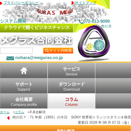
プライバシーポリシー
サイトマップ
システム開発
072-813-9099
弊社章
クラウドで開くビジネスチャンス
サイト内検索
nohara@meguras.co.jp
サービス
Service
サポート
ダウンロード
Supprot
Download
会社概要
コラム
Company profile
Column
ホーム
>
コラム
>
不具合解消
何の日？：71 年前（1955）の今日 SONY 世界初トランジスタラジオ発売
更新日 2026 年 08 月 07 日（金）