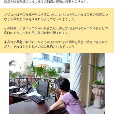
病気を診る医師のように多くの知識と経験が必要となります。
パソコンはその性能が向上するにつれ、ひとたび停止すれば巨額の損害につ
ながる重要な仕事を任されるようになってきました。
その結果、いざパソコンが不具合になり停止すれば銀行のＡＴＭやみどりの
窓口のように一刻も早い復旧が待ち望まれます。
不具合が
早急に
解消するかどうかはいかにその原因を早急に特定できるかに
尽き、それはおおむね次の点に集約されるでしょう。