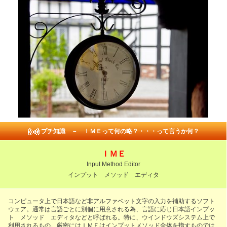
・
プチ知識 － ＩＭＥって何の略？・・・って言うか何？
ＩＭＥ
Input Method Editor
インプット メソッド エディタ
コンピュータ上で日本語など非アルファベット文字の入力を補助するソフト
ウェア。通常は言語ごとに別個に用意される為、言語に応じ日本語インプッ
ト メソッド エディタなどと呼ばれる。特に、ウインドウズシステム上で
利用されるもの。厳密にはＩＭＥはインプットメソッド全体を指すものでは